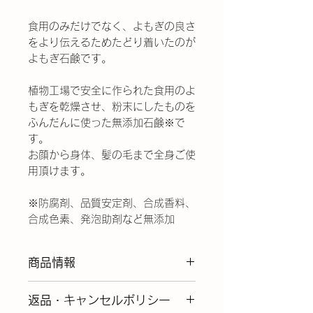
食用のみだけでなく、よもぎの良さ
をより伝えるためたどり着いたのが
よもぎ石鹸です。
植物工場で安全に作られた食用のよ
もぎを乾燥させ、粉末にしたものを
ふんだんに使った無添加石鹸※で
す。
お顔から身体、髪の毛まで全身ご使
用頂けます。
※防腐剤、品質安定剤、合成香料、
合成色素、発泡助剤など無添加
商品情報
素材を生かすコールドプロセス
返品・キャンセルポリシー
製法で作っているため、「よも