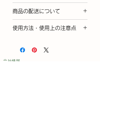
ぎ色」そしてほのかな「よもぎ
不良品：万が一商品に不都合等
商品の配送について
の香り」を感じて頂ける石鹸に
あった場合には、着払いでの良
なりました。
品交換または返品をうけたまわ
送料は下記の通りです。商品代
使用方法・使用上の注意点
石鹸にある濃い緑の斑点はダマ
っております。判断のつきにく
+配送料をご入金願います。
になったよもぎの粉末で、泡立
い商品あるいは輸送中の事故等
溶けにくい配合にしています
てて頂くと溶け出し、緑がかっ
につきましては協議のうえ判断
配送料（北海道、沖縄県を除く
が、ご使用後は水切りの良い石
た泡に見える事があります。肌
させて頂きます。
45都府県）
鹸置きで保管いただくと長持ち
で、目で、鼻で、よもぎをご堪
会社情報
一律 185円（税別）
致します。
能ください。
返品：食品のためお客様のご都
※クリックポスト（日本郵便）
商品一覧
合による返品・交換はお受けで
にて配送します。
木ゴコロファームについて
きませんのでご注文前に十分ご
お肌に合わない場合、お肌に異
木ゴコロファーム便り
確認ください。また、お届け先
常のある場合はご使用をお止め
お問い合わせ
ご不在での賞味期限切れは返品
ください。
法人のお客様へ
できかねますのでご了承下さ
防腐剤などの品質安定剤・香料
い。
アンテナショップmogiyomogi
無添加・自然乾燥仕上げのた
​会員ログイン・会員登録
め、色や形が異なる場合があり
キャンセル：着払いでのご注文
​直売所等のお知らせ
ますが、使用上問題ありませ
はご注文確定後翌日までに下記