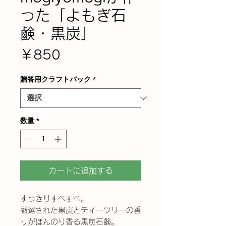
った「よもぎ石
鹸・黒炭」
価
￥850
格
贈答用クラフトバック
*
数量
*
カートに追加する
すっきりすべすべ。
厳選された黒炭とティーツリーの香
りがほんのり香る黒炭石鹸。