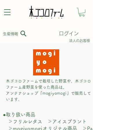
ログイン
​生産情報
​法人のお客様
木ゴコロファームで栽培した野菜や、木ゴコロ
ファーム産野菜を使った商品は、
​アンテナショップ『
mogiyomogi
』で販売して
います。
●取り扱い商品
＞フリルレタス
＞アイスプラント
＞ヨモギ
​
＞
mogiyomogi
オリジナル商品
＞Pannyola